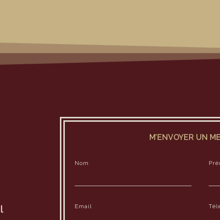
M’ENVOYER UN ME
Nom
Pr
Email
Tél
l