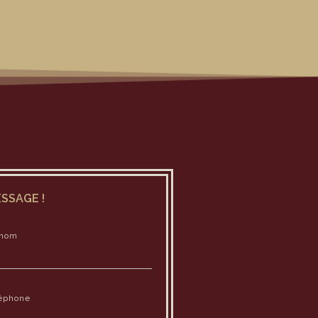
SSAGE !
énom
éphone